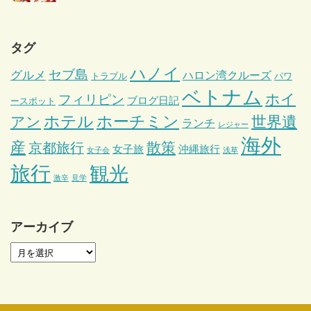
タグ
ハノイ
セブ島
グルメ
ハロン湾クルーズ
トラブル
パワ
ベトナム
ホイ
フィリピン
ブログ日記
ースポット
ホテル
ホーチミン
世界遺
アン
ランチ
レジャー
海外
産
散策
京都旅行
女子旅
沖縄旅行
女子会
浅草
旅行
観光
激辛
見学
アーカイブ