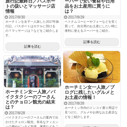
旅行記最終日／パスポー
ーパーで安い食材や日用
トの扱いとマッサージ店
品をお土産用に買うに
情報
は？
2017/8/30
2017/8/29
ホーチミンを女子一人旅した2017年旅
ベトナムコーヒーやフォーなどを安く
行記。パスポートはホテルに預ける
買って、自分用のお土産にしたい時に
の？マッサージは？などをご紹介しま
便利に使えるスーパーをご紹介。
す。
記事を読む
記事を読む
ホーチミン女一人旅／ブ
ホーチミン女一人旅／バ
ログに残したいグルメと
イクタクシーのフーさん
お土産の情報！
とのチョロン観光の結末
2017/8/28
は？
ホーチミン市内のドンコイ通り周辺で
見つけた、グルメやお得なお土産店な
2017/8/28
どをご紹介します。
バイクタクシーのフーさんの案内で出
かけたチョロン観光。有名なティエン
ハウ廟やビンタイ市場、蓮茶などをご