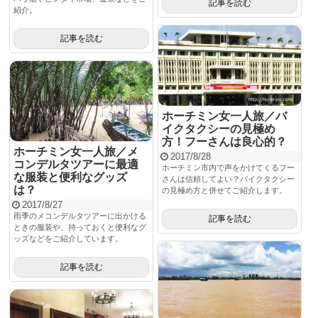
記事を読む
紹介。
記事を読む
ホーチミン女一人旅／バ
イクタクシーの見極め
方！フーさんは良心的？
ホーチミン女一人旅／メ
2017/8/28
コンデルタツアーに最適
ホーチミン市内で声をかけてくるフー
な服装と便利なグッズ
さんは信頼してよい？バイクタクシー
は？
の見極め方と併せてご紹介します。
2017/8/27
雨季のメコンデルタツアーに出かける
記事を読む
ときの服装や、持っておくと便利なグ
ッズなどをご紹介しています。
記事を読む