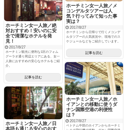
ホーチミン女一人旅／メ
コンデルタツアーは人
気？行ってみて知った事
実は？
ホーチミン女一人旅／絶
2017/8/27
対おすすめ！安いのに安
ホーチミンから日帰りで行くメコンデ
全で清潔なホテルを発
ルタツアーの人気状況や、現地でのス
見！
ケジュールなどをご紹介しています。
2017/8/27
ホーチミン観光に便利な1区のフォム
記事を読む
グーラオ通り周辺エリアにある、女一
人旅におすすめの安心なホテルをご紹
介。
記事を読む
ホーチミン女一人旅／ホ
イアンとの移動に使うダ
ナン国際空港の利便性
は？
2017/8/27
ホーチミン女一人旅／日
ベトナム中部のホイアンからホーチミ
本語も通じる安心のおす