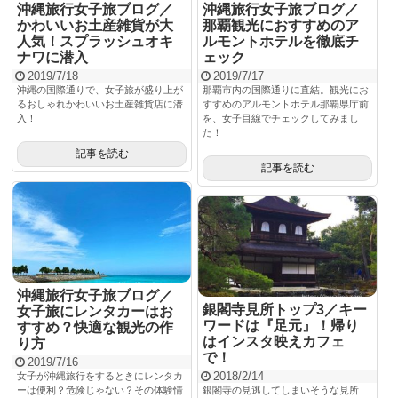
沖縄旅行女子旅ブログ／
沖縄旅行女子旅ブログ／
かわいいお土産雑貨が大
那覇観光におすすめのア
人気！スプラッシュオキ
ルモントホテルを徹底チ
ナワに潜入
ェック
2019/7/18
2019/7/17
沖縄の国際通りで、女子旅が盛り上が
那覇市内の国際通りに直結。観光にお
るおしゃれかわいいお土産雑貨店に潜
すすめのアルモントホテル那覇県庁前
入！
を、女子目線でチェックしてみまし
た！
記事を読む
記事を読む
沖縄旅行女子旅ブログ／
銀閣寺見所トップ3／キー
女子旅にレンタカーはお
ワードは『足元』！帰り
すすめ？快適な観光の作
はインスタ映えカフェ
り方
で！
2019/7/16
2018/2/14
女子が沖縄旅行をするときにレンタカ
ーは便利？危険じゃない？その体験情
銀閣寺の見逃してしまいそうな見所