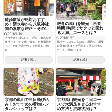
徒歩散策が絶対おすす
厳冬の嵐山を観光！所要
め！清水寺から八坂神社
時間3時間でサクッと回れ
間の素敵な旅路－その1
る大満足コースとは？
2018/1/19
2018/1/10
清水寺から縁結びのご利益で有名な八
坂神社までを徒歩で散策。京都風情た
風情たっぷりの京都嵐山周辺を、所要
っぷりのお土産やランチ情報もご紹
時間3時間ほどで手際よく回る観光ル
介。
ートをご紹介します。
記事を読む
記事を読む
京都の嵐山で当日飛び込
京都嵐山観光を半日コー
み！おすすめの着物レン
スで大満足させるおすす
タルショップは？
め方法と混雑状況は？