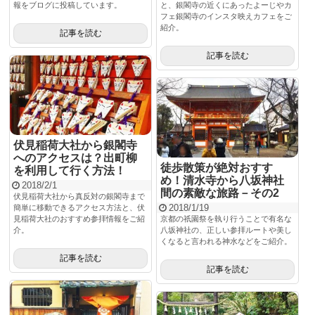
報をブログに投稿しています。
と、銀閣寺の近くにあったよーじやカ
フェ銀閣寺のインスタ映えカフェをご
紹介。
記事を読む
記事を読む
伏見稲荷大社から銀閣寺
へのアクセスは？出町柳
徒歩散策が絶対おすす
を利用して行く方法！
め！清水寺から八坂神社
2018/2/1
間の素敵な旅路－その2
伏見稲荷大社から真反対の銀閣寺まで
2018/1/19
簡単に移動できるアクセス方法と、伏
見稲荷大社のおすすめ参拝情報をご紹
京都の祇園祭を執り行うことで有名な
介。
八坂神社の、正しい参拝ルートや美し
くなると言われる神水などをご紹介。
記事を読む
記事を読む