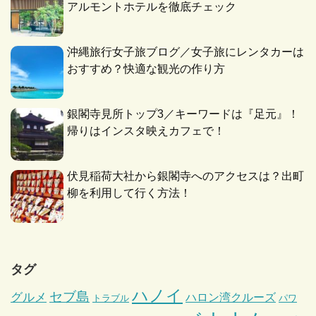
アルモントホテルを徹底チェック
沖縄旅行女子旅ブログ／女子旅にレンタカーは
おすすめ？快適な観光の作り方
銀閣寺見所トップ3／キーワードは『足元』！
帰りはインスタ映えカフェで！
伏見稲荷大社から銀閣寺へのアクセスは？出町
柳を利用して行く方法！
タグ
ハノイ
セブ島
グルメ
ハロン湾クルーズ
トラブル
パワ