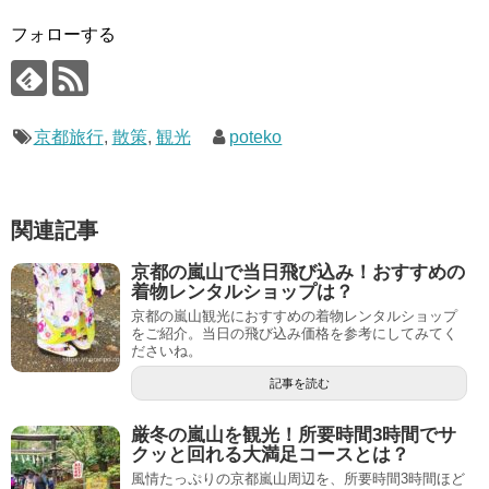
フォローする
京都旅行
,
散策
,
観光
poteko
関連記事
京都の嵐山で当日飛び込み！おすすめの
着物レンタルショップは？
京都の嵐山観光におすすめの着物レンタルショップ
をご紹介。当日の飛び込み価格を参考にしてみてく
ださいね。
記事を読む
厳冬の嵐山を観光！所要時間3時間でサ
クッと回れる大満足コースとは？
風情たっぷりの京都嵐山周辺を、所要時間3時間ほど