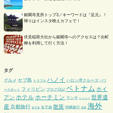
銀閣寺見所トップ3／キーワードは『足元』！
帰りはインスタ映えカフェで！
伏見稲荷大社から銀閣寺へのアクセスは？出町
柳を利用して行く方法！
タグ
ハノイ
セブ島
グルメ
ハロン湾クルーズ
トラブル
パワ
ベトナム
ホイ
フィリピン
ブログ日記
ースポット
ホテル
ホーチミン
世界遺
アン
ランチ
レジャー
海外
産
散策
京都旅行
女子旅
沖縄旅行
女子会
浅草