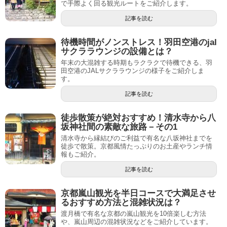
で手際よく回る観光ルートをご紹介します。
記事を読む
待機時間がノンストレス！羽田空港のjal
サクララウンジの設備とは？
年末の大混雑する時期もラクラクで待機できる、羽
田空港のJALサクララウンジの様子をご紹介しま
す。
記事を読む
徒歩散策が絶対おすすめ！清水寺から八
坂神社間の素敵な旅路－その1
清水寺から縁結びのご利益で有名な八坂神社までを
徒歩で散策。京都風情たっぷりのお土産やランチ情
報もご紹介。
記事を読む
京都嵐山観光を半日コースで大満足させ
るおすすめ方法と混雑状況は？
渡月橋で有名な京都の嵐山観光を10倍楽しむ方法
や、嵐山周辺の混雑状況などをご紹介しています。