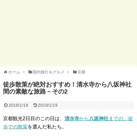
ホーム
国内旅行＆グルメ
京都
徒歩散策が絶対おすすめ！清水寺から八坂神社
間の素敵な旅路－その2
2018/1/19
2019/1/19
京都観光2日目のこの日は、
清水寺
から
八坂神社
までの、徒
歩での散策
を選んだ私たち。