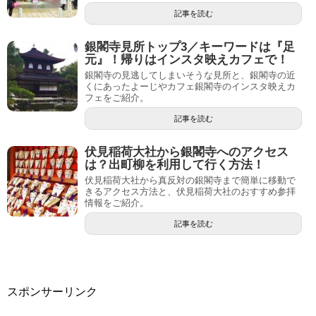
記事を読む
銀閣寺見所トップ3／キーワードは『足
元』！帰りはインスタ映えカフェで！
銀閣寺の見逃してしまいそうな見所と、銀閣寺の近
くにあったよーじやカフェ銀閣寺のインスタ映えカ
フェをご紹介。
記事を読む
伏見稲荷大社から銀閣寺へのアクセス
は？出町柳を利用して行く方法！
伏見稲荷大社から真反対の銀閣寺まで簡単に移動で
きるアクセス方法と、伏見稲荷大社のおすすめ参拝
情報をご紹介。
記事を読む
スポンサーリンク