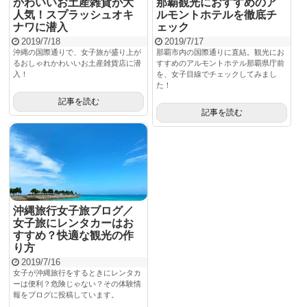
かわいいお土産雑貨が大
那覇観光におすすめのア
人気！スプラッシュオキ
ルモントホテルを徹底チ
ナワに潜入
ェック
2019/7/18
2019/7/17
沖縄の国際通りで、女子旅が盛り上が
那覇市内の国際通りに直結。観光にお
るおしゃれかわいいお土産雑貨店に潜
すすめのアルモントホテル那覇県庁前
入！
を、女子目線でチェックしてみまし
た！
記事を読む
記事を読む
沖縄旅行女子旅ブログ／
女子旅にレンタカーはお
すすめ？快適な観光の作
り方
2019/7/16
女子が沖縄旅行をするときにレンタカ
ーは便利？危険じゃない？その体験情
報をブログに投稿しています。