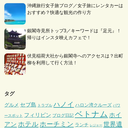
沖縄旅行女子旅ブログ／女子旅にレンタカーは
おすすめ？快適な観光の作り方
銀閣寺見所トップ3／キーワードは『足元』！
帰りはインスタ映えカフェで！
伏見稲荷大社から銀閣寺へのアクセスは？出町
柳を利用して行く方法！
タグ
ハノイ
セブ島
グルメ
ハロン湾クルーズ
トラブル
パワ
ベトナム
ホイ
フィリピン
ブログ日記
ースポット
ホテル
ホーチミン
世界遺
アン
ランチ
レジャー